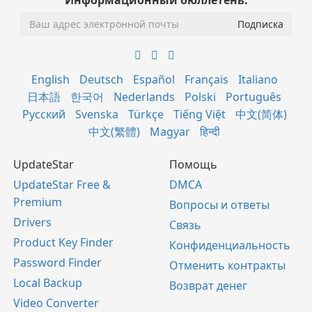
English
Deutsch
Español
Français
Italiano
日本語
한국어
Nederlands
Polski
Português
Русский
Svenska
Türkçe
Tiếng Việt
中文(简体)
中文(繁體)
Magyar
हिन्दी
UpdateStar
Помощь
UpdateStar Free &
DMCA
Premium
Вопросы и ответы
Drivers
Связь
Product Key Finder
Конфиденциальность
Password Finder
Отменить контракты
Local Backup
Возврат денег
Video Converter