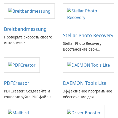
Breitbandmessung
Stellar Photo Recovery
Проверьте скорость своего
интернета с
Stellar Photo Recovery:
Breitbandmessung от zafaco
Восстановите свои
GmbH!
потерянные воспоминания
с легкостью
PDFCreator
DAEMON Tools Lite
PDFCreator: Создавайте и
Эффективное программное
конвертируйте PDF-файлы с
обеспечение для
легкостью!
виртуальных дисков