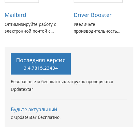
Mailbird
Driver Booster
Оптимизируйте работу с
Увеличьте
электронной почтой с
производительность
помощью Mailbird от
вашего ПК с помощью
Maryssael.
Driver Booster от IObit
Последняя версия
3.4.7815.23434
Безопасные и бесплатных загрузок проверяются
UpdateStar
Будьте актуальный
с UpdateStar бесплатно.