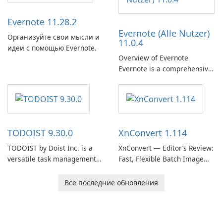
Thunderbird desktop email
client designed for
Evernote 11.28.2
organizations and users who
Evernote (Alle Nutzer)
need predictable …
Организуйте свои мысли и
11.0.4
идеи с помощью Evernote.
Overview of Evernote
Evernote is a comprehensive
note-taking and organization
software designed to help
users capture, organize, and
access information across
multiple devices.
TODOIST 9.30.0
XnConvert 1.114
TODOIST by Doist Inc. is a
XnConvert — Editor’s Review:
versatile task management
Fast, Flexible Batch Image
tool designed to help
Converter for Windows,
individuals and teams
macOS and Linux XnConvert
Все последние обновления
organize their work and
is a polished, cross-platform
increase productivity.
batch image processor from
XnSoft that balances depth